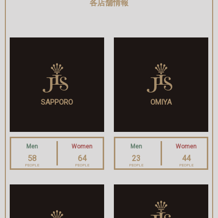
各店舗情報
SAPPORO
OMIYA
Men
Women
Men
Women
58
64
23
44
PEOPLE
PEOPLE
PEOPLE
PEOPLE