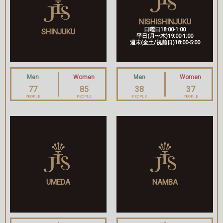
NISHISHINJUKU
日曜日18:00-1:00
SHINJUKU
平日(月〜木)19:00-1:00
週末(金土/祝前日)18:00-5:00
Men
Women
Men
Women
77
85
38
37
PEOPLE
PEOPLE
PEOPLE
PEOPLE
UMEDA
NAMBA