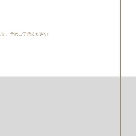
ます。予めご了承ください