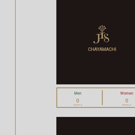
CHAYAMACHI
Men
Women
0
0
PEOPLE
PEOPLE