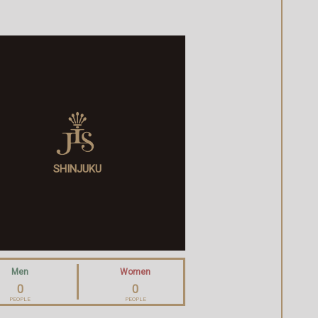
SHINJUKU
Men
Women
0
0
PEOPLE
PEOPLE