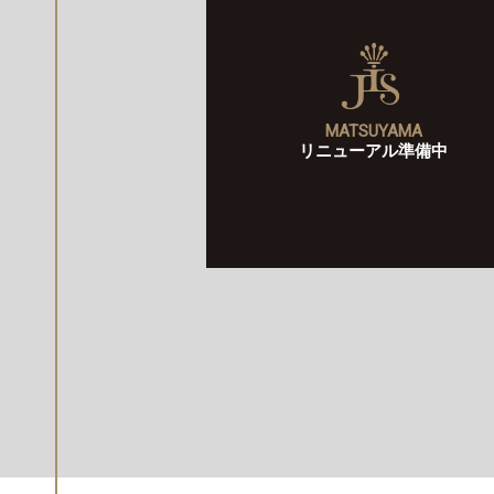
MATSUYAMA
リニューアル準備中