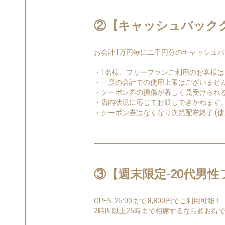
――――――――――――――――――
②【キャッシュバック
お会計1万円毎に二千円分のキャッシュ
・1名様、フリープランご利用のお客様
・一度の会計での使用上限はございませ
・クーポン券の損傷が著しく見受けられ
・店内状況に応じてお渡しできかねます
・クーポン券はなくなり次第配布終了 (使
――――――――――――――――――
③【週末限定-20代男
OPEN-25:00まで 8,800円でご利用可能！
2時間以上25時まで相席するなら超お得