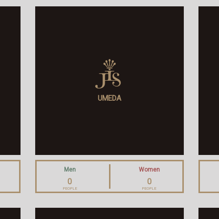
UMEDA
Men
Women
0
0
PEOPLE
PEOPLE